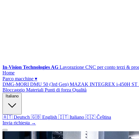
In-Vision Technologies AG
Lavorazione CNC per conto terzi & p
Home
Parco macchine
▾
DMG-MORI DMU 50 (3rd Gen)
MAZAK INTEGREX i-450H ST
Bloccaggio
Materiali
Punti di forza
Qualità
Italiano
🇦🇹
Deutsch
🇬🇧
English
🇮🇹
Italiano
🇨🇿
Čeština
Invia richiesta →